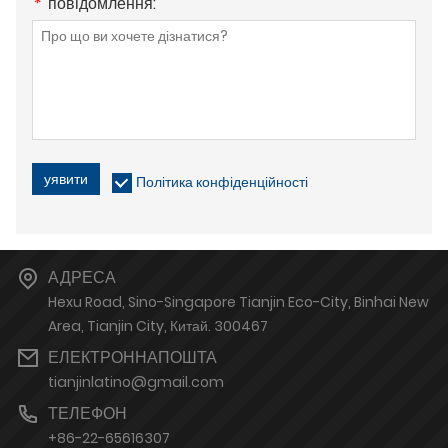
*
повідомлення:
уявити
Політика конфіденційності
АДРЕСА
Hexu Road, Sino-Singapore Tianjin Eco-City, Binhai New
Area, Tianjin City, Китай. 300467
ЕЛЕКТРОННАПОШТА
tianjinlatino@gmail.com
ТЕЛЕФОН
+86-22-65616307