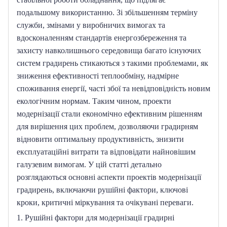
подальшому використанню.
Зі збільшенням терміну 
служби, змінами у виробничих вимогах та 
вдосконаленням стандартів енергозбереження та 
захисту навколишнього середовища багато існуючих 
систем градирень стикаються з такими проблемами, як 
зниження ефективності теплообміну, надмірне 
споживання енергії, часті збої та невідповідність новим 
екологічним нормам.
Таким чином, проекти 
модернізації стали економічно ефективним рішенням 
для вирішення цих проблем, дозволяючи градирням 
відновити оптимальну продуктивність, знизити 
експлуатаційні витрати та відповідати найновішим 
галузевим вимогам.
У цій статті детально 
розглядаються основні аспекти проектів модернізації 
градирень, включаючи рушійні фактори, ключові 
кроки, критичні міркування та очікувані переваги.
1. Рушійні фактори для модернізації градирні