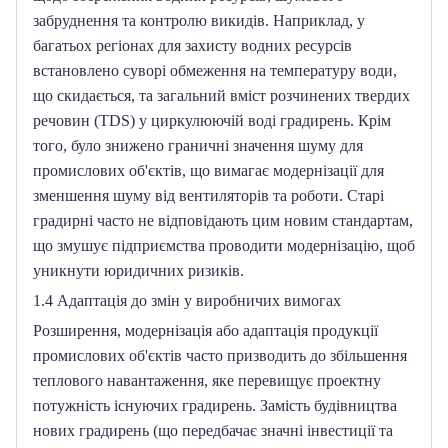
забруднення та контролю викидів.
Наприклад, у 
багатьох регіонах для захисту водних ресурсів 
встановлено суворі обмеження на температуру води, 
що скидається, та загальний вміст розчинених твердих 
речовин (TDS) у циркулюючій воді градирень.
Крім 
того, було знижено граничні значення шуму для 
промислових об'єктів, що вимагає модернізації для 
зменшення шуму від вентиляторів та роботи.
Старі 
градирні часто не відповідають цим новим стандартам, 
що змушує підприємства проводити модернізацію, щоб 
уникнути юридичних ризиків.
1.4 Адаптація до змін у виробничих вимогах
Розширення, модернізація або адаптація продукції 
промислових об'єктів часто призводить до збільшення 
теплового навантаження, яке перевищує проектну 
потужність існуючих градирень.
Замість будівництва 
нових градирень (що передбачає значні інвестиції та 