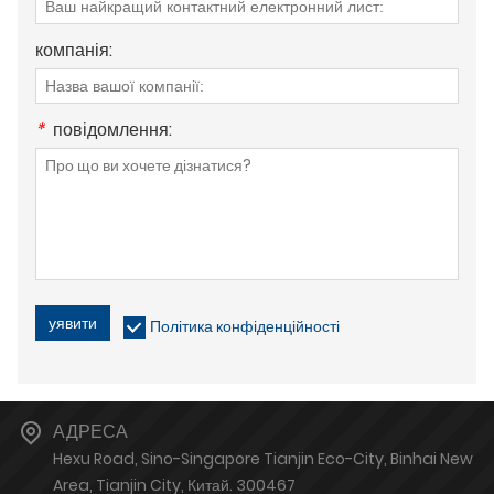
компанія:
*
повідомлення:
уявити
Політика конфіденційності
АДРЕСА
Hexu Road, Sino-Singapore Tianjin Eco-City, Binhai New
Area, Tianjin City, Китай. 300467