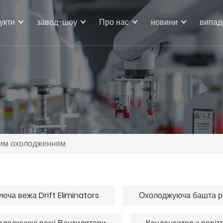
укти
завод-шоу
Про нас
новини
випад
ним охолодженням
ча вежа Drift Eliminators
Охолоджуюча башта 