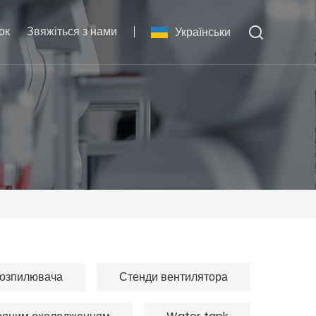
ок
Звяжіться з нами
Українськи
розпилювача
Стенди вентилятора