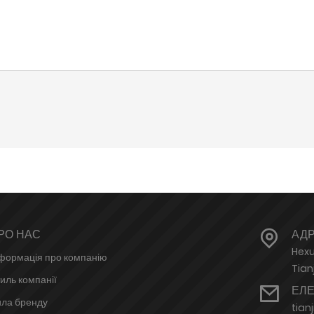
РО НАС
АД
Hexu
формація про компанію
Tian
иль компанії
ЕЛ
ла бренду
tian