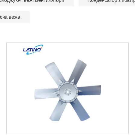
олоджуючі вежі Вентилятори
Конденсатор з пові
юча вежа