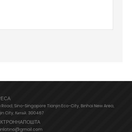
РЕСА
 Road, Sino-Singapore Tianjin Eco-City, Binhai New Area,
jin City, Китай. 300467
ЕКТРОННАПОШТА
jinlatino@gmail.com