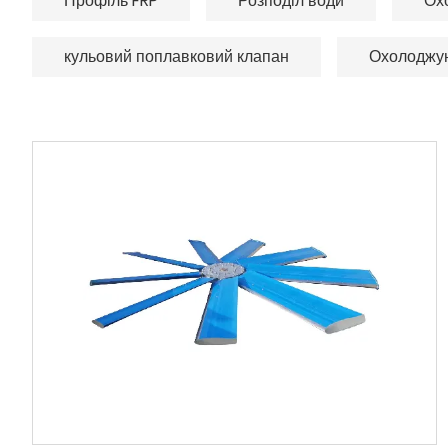
Профіль FRP
Розподіл води
Ох
кульовий поплавковий клапан
Охолоджу