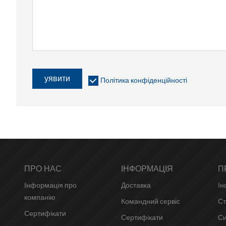
уявити
Політика конфіденційності
ПРО НАС
ІНФОРМАЦІЯ
П
Інформація про
Доставка
Ін
компанію
Командний сервіс
Ст
Сертифікати
Сертифікати
Си