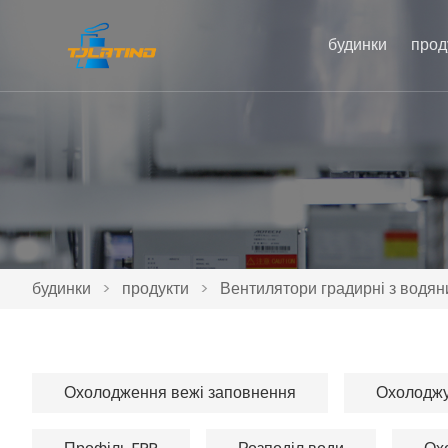
будинки
прод
будинки
>
продукти
>
Вентилятори градирні з водя
Охолодження вежі заповнення
Охолоджую