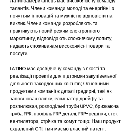
Латиноамериканець
має високоякісну команду
талантів. Члени команди молоді та енергійні, з
почуттям інновацій та мужністю відповісти на
виклик. Члени команди розробляють та
практикують новий режим електронного
маркетингу, відповідають споживчому попиту,
надають споживачам високоякісні товари та
послуги.
LATINO має досвідчену команду з якості та
реалізації проектів для підтримки закупівельної
діяльності закордонних клієнтів; Основними
продуктами компанії є деталі градирні, такі як
заповнювач плівки, елімінатор дрейфу та
розпилювач, розподільні труби UPVC, бризкаюча
труба FPR, профіль FRP деталі, FRP-решітки, стек
вентилятора, стрічка та хомут тощо; Наш продукт
схвалений CTI, і ми маємо власний патент.