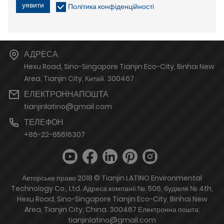
уявити
Політика конфіденційності
АДРЕСА
Hexu Road, Sino-Singapore Tianjin Eco-City, Binhai New
Area, Tianjin City, Китай. 300467
ЕЛЕКТРОННАПОШТА
tianjinlatino@gmail.com
ТЕЛЕФОН
+86-22-65616307
Авторське право 2018 © Tianjin LATINO Environmental
Technology Co., Ltd. Адреса компанії:№. 506, будівля № 4th,
Hexu Road, Sino-Singapore Tianjin Eco-City, Binhai New
Area, Tianjin City, China. 300467 Електронна пошта:
tianjinlatino@gmail.com