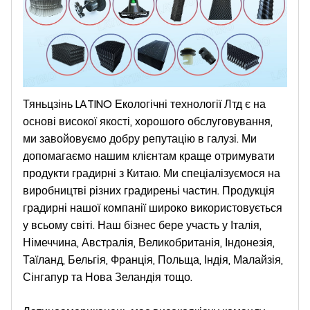
Тяньцзінь LATINO Екологічні технології Лтд
є
на
основі високої якості, хорошого обслуговування,
ми завойовуємо добру репутацію в галузі. Ми
допомагаємо нашим клієнтам краще отримувати
продукти градирні з Китаю. Ми спеціалізуємося на
виробництві різних градирень
і
частин. Продукція
градирні нашої компанії широко використовується
у всьому світі.
Наш бізнес бере участь у
Італія,
Німеччина, Австралія, Великобританія, Індонезія,
Таїланд, Бельгія, Франція, Польща, Індія, Малайзія,
Сінгапур та Нова Зеландія тощо.