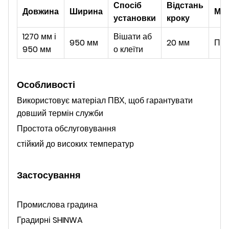
Спосіб
Відстань
Довжина
Ширина
Мат
установки
кроку
1270 мм і
Вішати аб
950 мм
20 мм
ПВ
950 мм
о клеїти
Особливості
Використовує матеріал ПВХ, щоб гарантувати
довший термін служби
Простота обслуговування
стійкий до високих температур
Застосування
Промислова градина
Градирні SHINWA