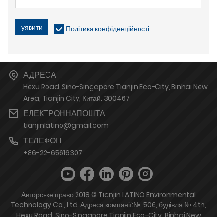
уявити
Політика конфіденційності
АДРЕСА
Hexu Road, Sino-Singapore Tianjin Eco-City, Binhai New
Area, Tianjin City, Китай. 300467
ЕЛЕКТРОННАПОШТА
tianjinlatino@gmail.com
ТЕЛЕФОН
+86-22-65616307
Авторське право 2018 © Tianjin LATINO Environmental
Technology Co., Ltd. Адреса компанії:№. 506, будівля № 4th,
Hexu Road, Sino-Singapore Tianjin Eco-City, Binhai New