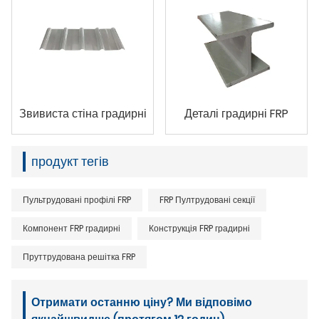
Звивиста стіна градирні
Деталі градирні FRP
продукт тегів
Пультрудовані профілі FRP
FRP Пултрудовані секції
Компонент FRP градирні
Конструкція FRP градирні
Пруттрудована решітка FRP
Отримати останню ціну? Ми відповімо