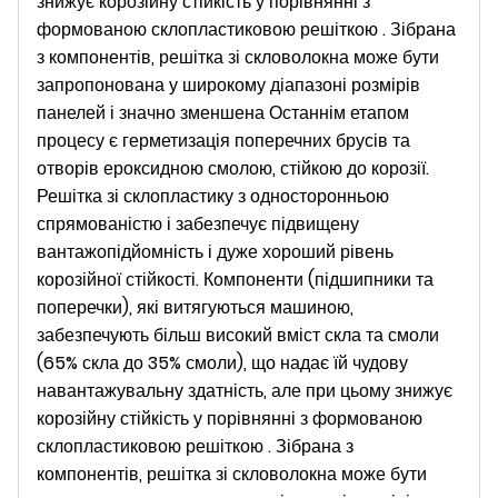
знижує корозійну стійкість у порівнянні з
формованою склопластиковою решіткою . Зібрана
з компонентів, решітка зі скловолокна може бути
запропонована у широкому діапазоні розмірів
панелей і значно зменшена Останнім етапом
процесу є герметизація поперечних брусів та
отворів ероксидною смолою, стійкою до корозії.
Решітка зі склопластику з односторонньою
спрямованістю і забезпечує підвищену
вантажопідйомність і дуже хороший рівень
корозійної стійкості. Компоненти (підшипники та
поперечки), які витягуються машиною,
забезпечують більш високий вміст скла та смоли
(65% скла до 35% смоли), що надає їй чудову
навантажувальну здатність, але при цьому знижує
корозійну стійкість у порівнянні з формованою
склопластиковою решіткою . Зібрана з
компонентів, решітка зі скловолокна може бути