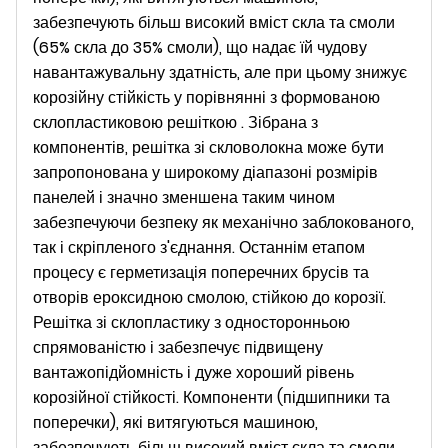
забезпечують більш високий вміст скла та смоли
(65% скла до 35% смоли), що надає їй чудову
навантажувальну здатність, але при цьому знижує
корозійну стійкість у порівнянні з формованою
склопластиковою решіткою . Зібрана з
компонентів, решітка зі скловолокна може бути
запропонована у широкому діапазоні розмірів
панелей і значно зменшена таким чином
забезпечуючи безпеку як механічно заблокованого,
так і скріпленого з'єднання. Останнім етапом
процесу є герметизація поперечних брусів та
отворів ероксидною смолою, стійкою до корозії.
Решітка зі склопластику з односторонньою
спрямованістю і забезпечує підвищену
вантажопідйомність і дуже хороший рівень
корозійної стійкості. Компоненти (підшипники та
поперечки), які витягуються машиною,
забезпечують більш високий вміст скла та смоли