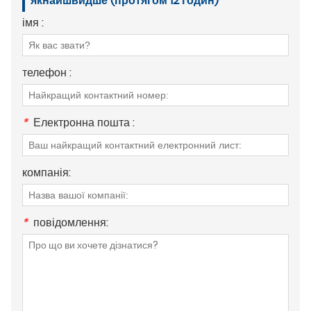
якнайшвидше (протягом 12 годин)
імя :
телефон :
*
Електронна пошта :
компанія:
*
повідомлення: