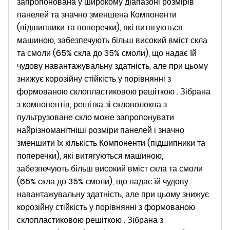
запропонована у широкому діапазоні розмірів
панелей та значно зменшена Компоненти
(підшипники та поперечки), які витягуються
машиною, забезпечують більш високий вміст скла
та смоли (65% скла до 35% смоли), що надає їй
чудову навантажувальну здатність, але при цьому
знижує корозійну стійкість у порівнянні з
формованою склопластиковою решіткою . Зібрана
з компонентів, решітка зі скловолокна з
пультрузоване скло може запропонувати
найрізноманітніші розміри панелей і значно
зменшити їх кількість Компоненти (підшипники та
поперечки), які витягуються машиною,
забезпечують більш високий вміст скла та смоли
(65% скла до 35% смоли), що надає їй чудову
навантажувальну здатність, але при цьому знижує
корозійну стійкість у порівнянні з формованою
склопластиковою решіткою . Зібрана з