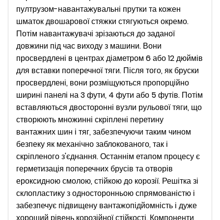
пултрузом-навантажувальні прутки та кожен
шматок двошарової стяжки стягуються окремо.
Потім навантажувачі зрізаються до заданої
довжини під час виходу з машини. Вони
просвердлені в центрах діаметром 6 або 12 дюймів
для вставки поперечної тяги. Після того, як бруски
просвердлені, вони розміщуються пропорційно
ширині панелі на 3 фути, 4 фути або 5 футів. Потім
вставляються двосторонні вузли рульової тяги, що
створюють множинні скріплені перетину
вантажних шин і тяг, забезпечуючи таким чином
безпеку як механічно заблокованого, так і
скріпленого з'єднання. Останнім етапом процесу є
герметизація поперечних брусів та отворів
ероксидною смолою, стійкою до корозії. Решітка зі
склопластику з односторонньою спрямованістю і
забезпечує підвищену вантажопідйомність і дуже
хороший рівень корозійної стійкості. Компоненти