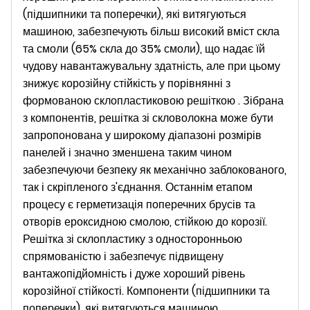
(підшипники та поперечки), які витягуються
машиною, забезпечують більш високий вміст скла
та смоли (65% скла до 35% смоли), що надає їй
чудову навантажувальну здатність, але при цьому
знижує корозійну стійкість у порівнянні з
формованою склопластиковою решіткою . Зібрана
з компонентів, решітка зі скловолокна може бути
запропонована у широкому діапазоні розмірів
панелей і значно зменшена таким чином
забезпечуючи безпеку як механічно заблокованого,
так і скріпленого з'єднання. Останнім етапом
процесу є герметизація поперечних брусів та
отворів ероксидною смолою, стійкою до корозії.
Решітка зі склопластику з односторонньою
спрямованістю і забезпечує підвищену
вантажопідйомність і дуже хороший рівень
корозійної стійкості. Компоненти (підшипники та
поперечки), які витягуються машиною,