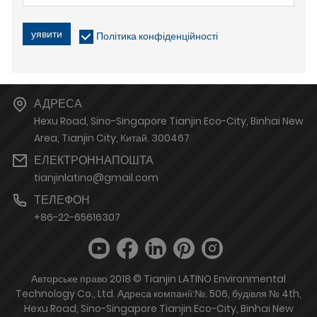
уявити
Політика конфіденційності
АДРЕСА
Hexu Road, Sino-Singapore Tianjin Eco-City, Binhai New
Area, Tianjin City, Китай. 300467
ЕЛЕКТРОННАПОШТА
tianjinlatino@gmail.com
ТЕЛЕФОН
+86-22-65616307
Авторське право 2018 © Tianjin LATINO Environmental
Technology Co., Ltd. Адреса компанії:№. 506, будівля № 4th,
Hexu Road, Sino-Singapore Tianjin Eco-City, Binhai New