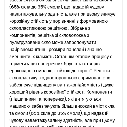
(65% скла до 35% смоли), що надає їй чудову
навантажувальну здатність, але при цьому знижує
корозійну стійкість у порівнянні з формованою
склопластиковою решіткою . Зібрана з
компонентів, решітка зі скловолокна з
пультрузоване скло може запропонувати
найрізноманітніші розміри панелей і значно
зменшити їх кількість Останнім етапом процесу є
герметизація поперечних брусів та отворів
ероксидною смолою, стійкою до корозії. Решітка зі
склопластику з односторонньою спрямованістю і
забезпечує підвищену вантажопідйомність і дуже
хороший рівень корозійної стійкості. Компоненти
(підшипники та поперечки), які витягуються
машиною, забезпечують більш високий вміст скла
та смоли (65% скла до 35% смоли), що надає їй
чудову навантажувальну здатність, але при цьому