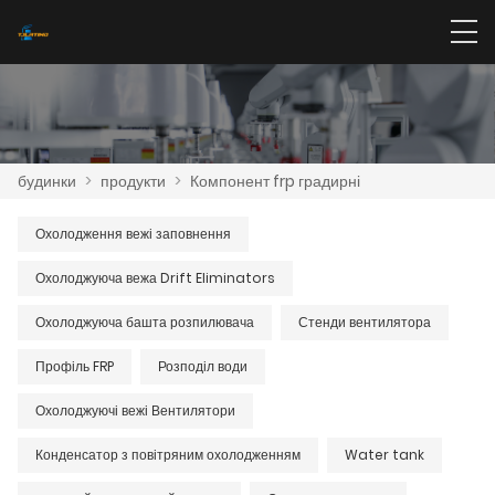
будинки
>
продукти
>
Компонент frp градирні
Охолодження вежі заповнення
Охолоджуюча вежа Drift Eliminators
Охолоджуюча башта розпилювача
Стенди вентилятора
Профіль FRP
Розподіл води
Охолоджуючі вежі Вентилятори
Конденсатор з повітряним охолодженням
Water tank